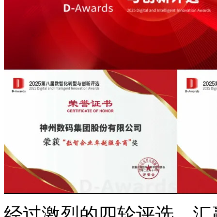
经过激烈的四轮评选