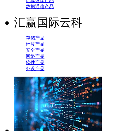
计算终端产品
数据通信产品
汇赢国际云科
存储产品
计算产品
安全产品
网络产品
软件产品
外设产品