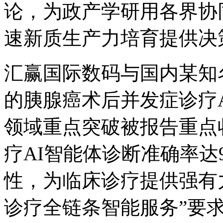
论，为政产学研用各界协
速新质生产力培育提供决
汇赢国际数码与国内某知
的胰腺癌术后并发症诊疗AI
领域重点突破被报告重点收
疗AI智能体诊断准确率达9
性，为临床诊疗提供强有力
诊疗全链条智能服务”要