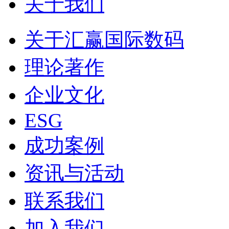
关于我们
关于汇赢国际数码
理论著作
企业文化
ESG
成功案例
资讯与活动
联系我们
加入我们