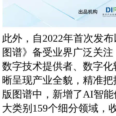
此外，自2022年首次发
图谱》备受业界广泛关注
数字技术提供者、数字化
晰呈现产业全貌，精
版图谱中，新增了AI智能体
大类别159个细分领域，