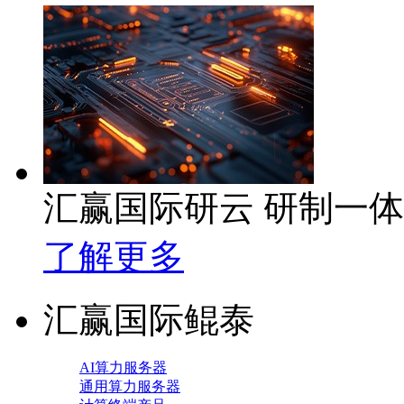
汇赢国际研云 研制一
了解更多
汇赢国际鲲泰
AI算力服务器
通用算力服务器