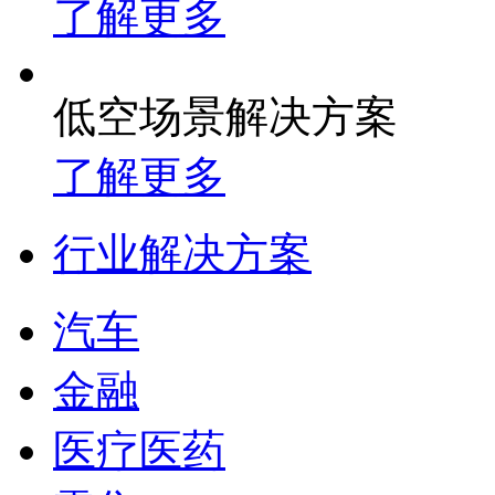
了解更多
低空场景解决方案
了解更多
行业解决方案
汽车
金融
医疗医药