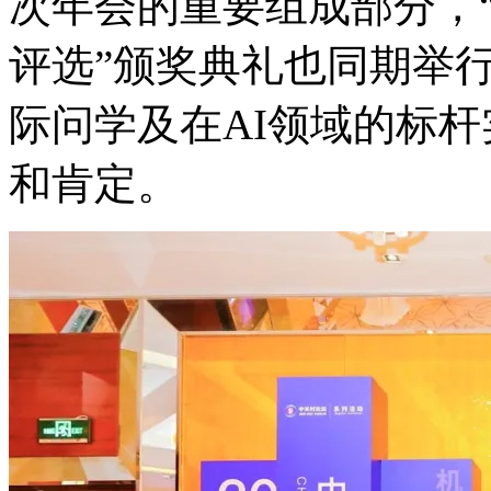
次年会的重要组成部分
评选”颁奖典礼也同期举行
际问学及在AI领域的标杆实
和肯定。