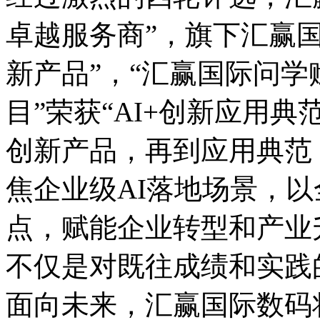
卓越服务商”，旗下汇
新产品”，“汇赢国际
目”荣获“AI+创新应用典范
创新产品，再到应用典范
焦企业级AI落地场景
点，赋能企业转型和产业
不仅是对既往成绩和实践的
面向未来，汇赢国际数码将践