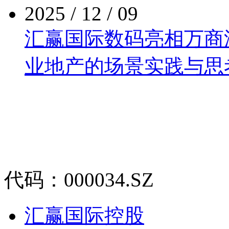
2025 / 12 / 09
汇赢国际数码亮相万商泛商
业地产的场景实践与思
代码：000034.SZ
汇赢国际控股