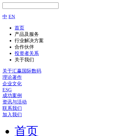
中
EN
首页
产品及服务
行业解决方案
合作伙伴
投资者关系
关于我们
关于汇赢国际数码
理论著作
企业文化
ESG
成功案例
资讯与活动
联系我们
加入我们
首页