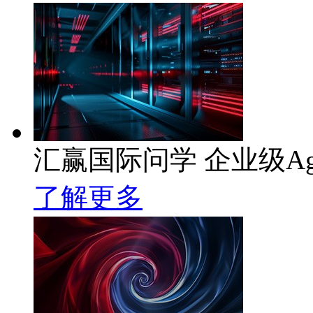
汇赢国际问学 企业级Ag
了解更多